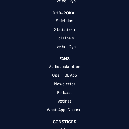
Live bei Dyn
DHB-POKAL
Spielplan
Statistiken
Lidl Final4
Live bei Dyn
FANS
Audiodeskription
Opel HBL App
Newsletter
Podcast
Votings
WhatsApp-Channel
SONSTIGES