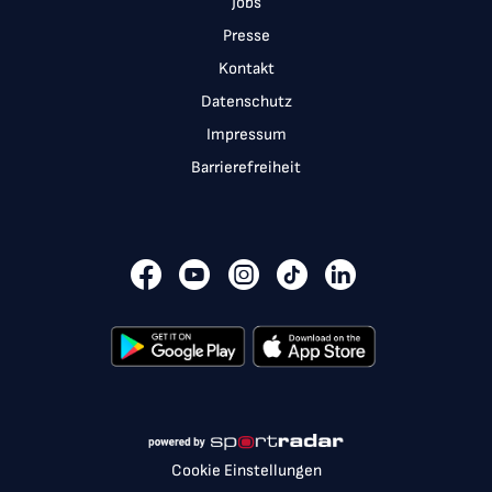
Jobs
Presse
Kontakt
Datenschutz
Impressum
Barrierefreiheit
Cookie Einstellungen