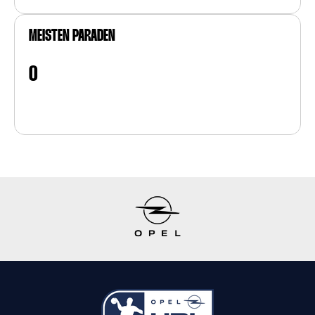
MEISTEN PARADEN
0
Item
1
of
10