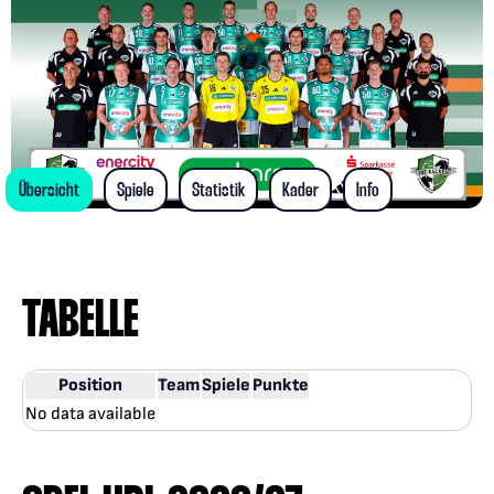
Übersicht
Spiele
Statistik
Kader
Info
TABELLE
Position
Team
Spiele
Punkte
No data available